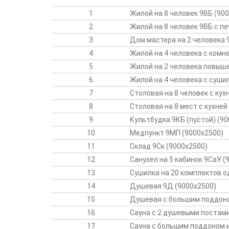
1
Жилой на 8 человек 9ВБ (90
2
Жилой на 8 человек 9ВБ с пе
3
Дом мастера на 2 человека 
4
Жилой на 4 человека с комн
5
Жилой на 2 человека повыш
6
Жилой на 4 человека с суш
7
Столовая на 8 человек с ку
8
Столовая на 8 мест с кухне
9
Культбудка 9КБ (пустой) (9
10
Медпункт 9МП (9000х2500)
11
Склад 9Ск (9000х2500)
12
Санузел на 5 кабинок 9СаУ (
13
Сушилка на 20 комплектов 
14
Душевая 9Д (9000х2500)
15
Душевая с большим поддоно
16
Сауна с 2 душевыми постами
17
Сауна с большим поддоном 