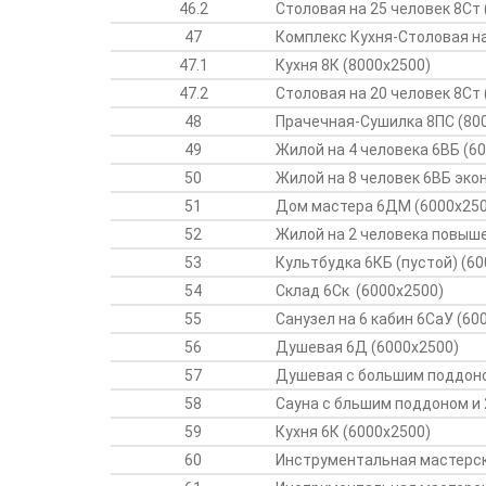
46.2
Столовая на 25 человек 8Ст 
47
Комплекс Кухня-Столовая на
47.1
Кухня 8К (8000х2500)
47.2
Столовая на 20 человек 8Ст 
48
Прачечная-Сушилка 8ПС (80
49
Жилой на 4 человека 6ВБ (6
50
Жилой на 8 человек 6ВБ эко
51
Дом мастера 6ДМ (6000х250
52
Жилой на 2 человека повыш
53
Культбудка 6КБ (пустой) (6
54
Склад 6Ск (6000х2500)
55
Санузел на 6 кабин 6СаУ (60
56
Душевая 6Д (6000х2500)
57
Душевая с большим поддоно
58
Сауна с бльшим поддоном и
59
Кухня 6К (6000х2500)
60
Инструментальная мастерск