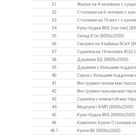
31
Жилое на 4 человека с суш
32
Столовая на 6 человек с ку
33
Столовая на 10 мест с кухн
34
Культбудка 8КБ (пустая) (8
35
Склад 8 Ск (8000х2500)
36
Санузел на 4 кабины 8СаУ (8
37
Сушилка на 16человек 8СШ (
38
Душевая 8Д (8000х2500)
39
Душевая с большим поддоно
40
Сауна с большим поддоном 
41
Инструменталная мастерска
42
Инструментальная мастерс
43
Сушилка с комнатой мастер
44
Медпункт 8 МП (8000х2500)
45
Культбудка 8КБ (8000х2500)
46
Комплекс Кухня-Столовая на
46.1
Кухня 8К (8000х2500)