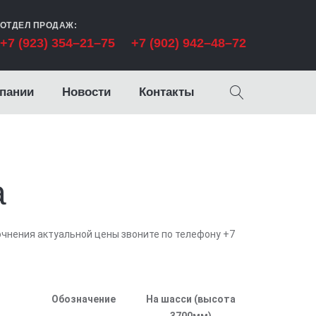
ОТДЕЛ ПРОДАЖ:
+7 (923) 354–21–75
+7 (902) 942–48–72
пании
Новости
Контакты
а
очнения актуальной цены звоните по телефону
+7
Обозначение
На шасси (высота