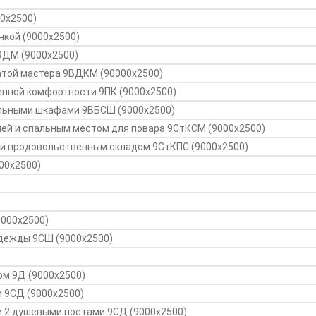
00х2500)
чкой (9000х2500)
9ДМ (9000х2500)
атой мастера 9ВДКМ (90000х2500)
енной комфортности 9ПК (9000х2500)
ильными шкафами 9ВБСШ (9000х2500)
хней и спальным местом для повара 9СтКСМ (9000х2500)
й и продовольственным складом 9СтКПС (9000х2500)
000х2500)
9000х2500)
одежды 9СШ (9000х2500)
м 9Д (9000х2500)
 9СД (9000х2500)
и 2 душевыми постами 9СД (9000х2500)