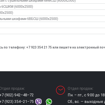
кая с сушильными шкафами 6ИМСШ (6000х2500)
а 6СШКМ (6000х2500)
00х2500)
ильными шкафами 6ВБСШ (6000х2500)
ь по телефону: +7 923 354 21 75 или пишите на электронный п
Отдел продаж:
Отдел продаж:
+7 (902) 942–48–72
Пн. – пт., с 9:00 до 18
+7 (923) 354–21–75
Сб., вс. — выходные