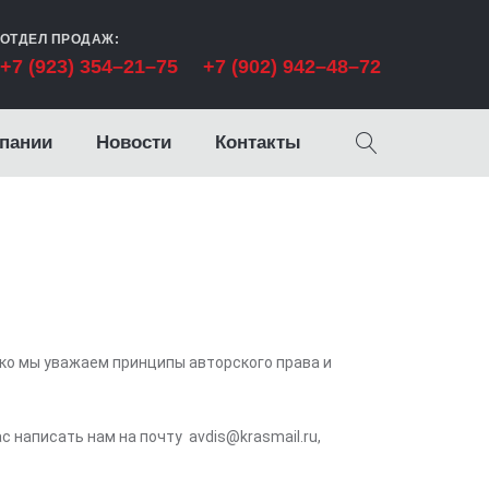
ОТДЕЛ ПРОДАЖ:
+7 (923) 354–21–75
+7 (902) 942–48–72
пании
Новости
Контакты
ко мы уважаем принципы авторского права и
 написать нам на почту avdis@krasmail.ru,