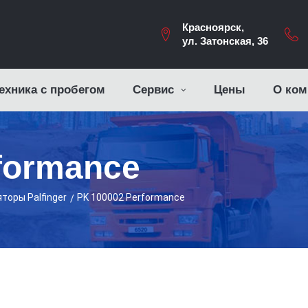
Красноярск,
ул. Затонская, 36
ехника с пробегом
Сервис
Цены
О ком
formance
торы Palfinger
PK 100002 Performance