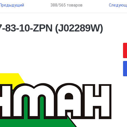
Предыдущий
388/565 товаров
Следующ
7-83-10-ZPN (J02289W)