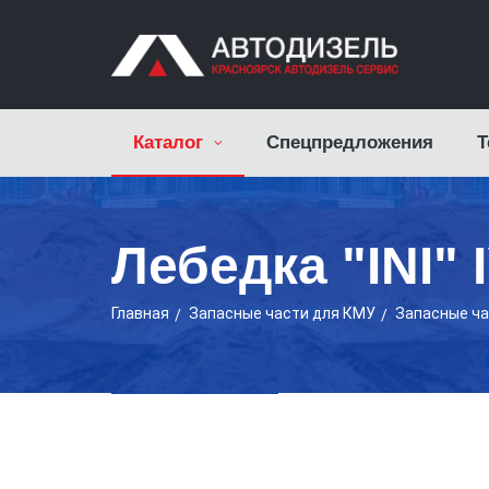
Каталог
Спецпредложения
Т
Лебедка "INI" 
Главная
Запасные части для КМУ
Запасные ч