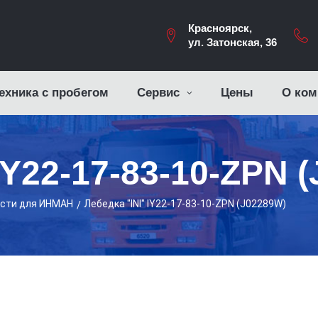
Красноярск,
ул. Затонская, 36
ехника с пробегом
Сервис
Цены
О ком
IY22-17-83-10-ZPN 
асти для ИНМАН
Лебедка "INI" IY22-17-83-10-ZPN (J02289W)