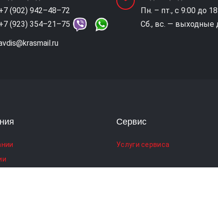
+7 (902) 942–48–72
Пн. – пт., с 9:00 до 18
+7 (923) 354–21–75
Сб., вс. — выходные
avdis@krasmail.ru
ния
Сервис
ании
Услуги сервиса
ии
и и обзоры
ка конфиденциальности
кие права