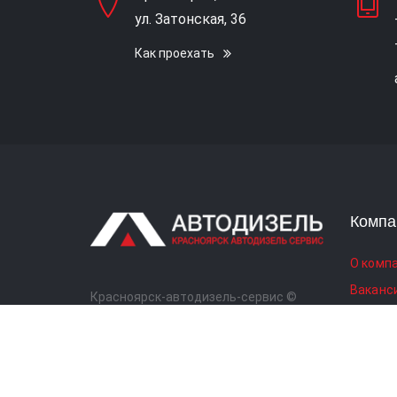
ул. Затонская, 36
Как проехать
Компа
О комп
Ваканс
Красноярск-автодизель-сервис ©
Новост
2026.
Все права защищены.
Полити
Авторс