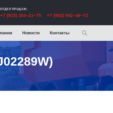
ОТДЕЛ ПРОДАЖ:
+7 (923) 354–21–75
+7 (902) 942–48–72
пании
Новости
Контакты
(J02289W)