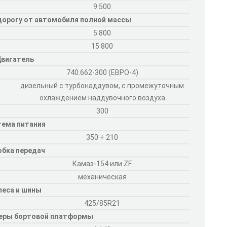
9 500
 дорогу от автомобиля полной массы
5 800
15 800
вигатель
740.662-300 (ЕВРО-4)
дизельный с турбонаддувом, с промежуточным
охлаждением наддувочного воздуха
300
тема питания
350 + 210
обка передач
Камаз-154 или ZF
механическая
леса и шины
425/85R21
еры бортовой платформы