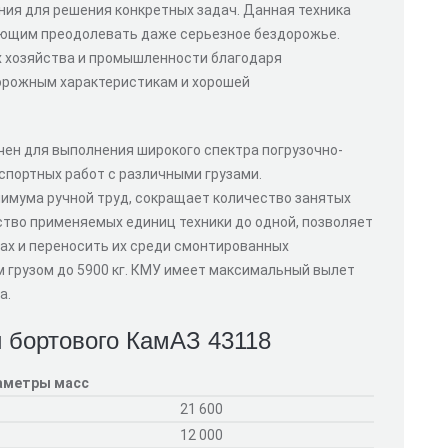
ия для решения конкретных задач. Данная техника
яющим преодолевать даже серьезное бездорожье.
х хозяйства и промышленности благодаря
орожным характеристикам и хорошей
ен для выполнения широкого спектра погрузочно-
спортных работ с различными грузами.
имума ручной труд, сокращает количество занятых
ство применяемых единиц техники до одной, позволяет
ах и переносить их среди смонтированных
 грузом до 5900 кг. КМУ имеет максимальный вылет
а.
и бортового КамАЗ 43118
аметры масс
21 600
12 000