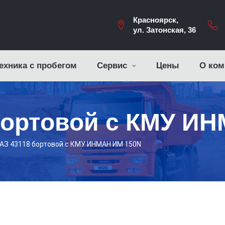
Красноярск,
ул. Затонская, 36
ехника с пробегом
Сервис
Цены
О ком
бортовой с КМУ И
АЗ 43118 бортовой с КМУ ИНМАН ИМ 150N