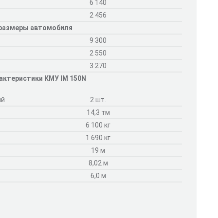
6 140
2 456
 размеры автомобиля
9 300
2 550
3 270
актеристики КМУ IM 150N
ий
2 шт.
14,3 тм
6 100 кг
1 690 кг
19 м
8,02 м
6,0 м