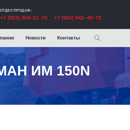
ОТДЕЛ ПРОДАЖ:
+7 (923) 354–21–75
+7 (902) 942–48–72
пании
Новости
Контакты
НМАН ИМ 150N